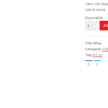
Cavo con dopp
Led di carica.
Disponibile
CARICATORE
AG
LESA
1
RIF
COD:
RIF50
50
Categoria:
CA
quantità
Tag:
RIF 50