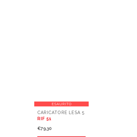
ESAURITO
CARICATORE LESA 5
RIF 51
€
79,30