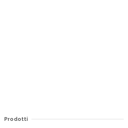
Start Booster P12 7800/3900
RIF 42
€
4.636,00
Prodotti