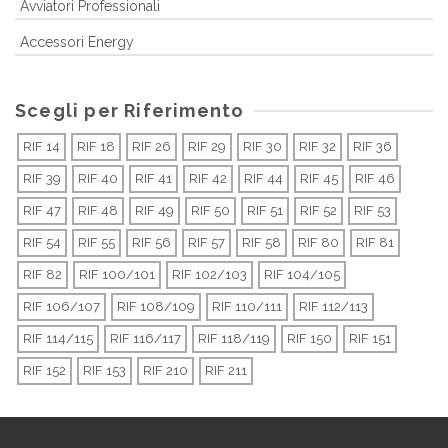
Avviatori Professionali
Accessori Energy
Scegli per Riferimento
RIF 14
RIF 18
RIF 26
RIF 29
RIF 30
RIF 32
RIF 36
RIF 39
RIF 40
RIF 41
RIF 42
RIF 44
RIF 45
RIF 46
RIF 47
RIF 48
RIF 49
RIF 50
RIF 51
RIF 52
RIF 53
RIF 54
RIF 55
RIF 56
RIF 57
RIF 58
RIF 80
RIF 81
RIF 82
RIF 100/101
RIF 102/103
RIF 104/105
RIF 106/107
RIF 108/109
RIF 110/111
RIF 112/113
RIF 114/115
RIF 116/117
RIF 118/119
RIF 150
RIF 151
RIF 152
RIF 153
RIF 210
RIF 211