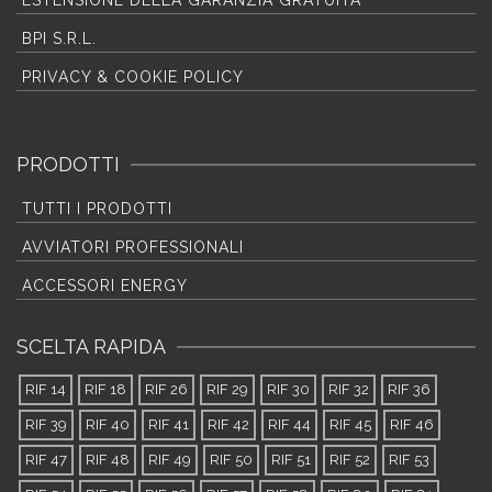
ESTENSIONE DELLA GARANZIA GRATUITA
BPI S.R.L.
PRIVACY & COOKIE POLICY
PRODOTTI
TUTTI I PRODOTTI
AVVIATORI PROFESSIONALI
ACCESSORI ENERGY
SCELTA RAPIDA
RIF 14
RIF 18
RIF 26
RIF 29
RIF 30
RIF 32
RIF 36
RIF 39
RIF 40
RIF 41
RIF 42
RIF 44
RIF 45
RIF 46
RIF 47
RIF 48
RIF 49
RIF 50
RIF 51
RIF 52
RIF 53