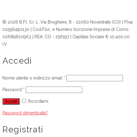
© 2026 B.P.I. S.r. L. Via Brughiera, 8 - 22060 Novedrate (CO) | P.Iva:
02556490130 | Cod.Fisc. e Numero Iscrizione Imprese di Como:
02689820963 | REA: CO - 256197 | Capitale Sociale € 10.400,00
I.V.
Accedi
Nome utente o indirizzo email
*
Password
*
Ricordami
Accedi
Password dimenticata?
Registrati