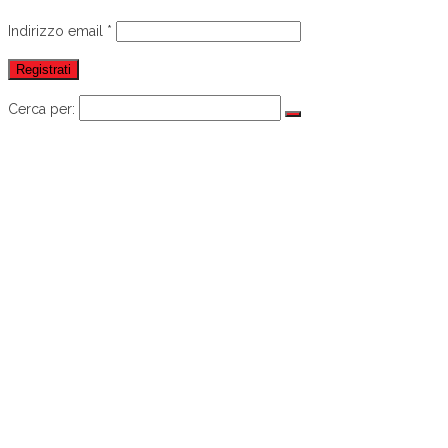
Indirizzo email
*
Registrati
Cerca per:
HOME
PRODOTTI
AVVIATORI PROFESSIONALI
LINEA START BOOSTER 6V
LINEA START BOOSTER 12V
START BOOSTER 12V LITIO PRO
LINEA START BOOSTER 12V HYBRID
LINEA START BOOSTER 12V BATTERYLESS
LINEA START TRUCK 24V
LINEA START TRUCK 12/24V
LINEA START TRUCK 12/24V BATTERYLESS
ACCESSORI ENERGY
CARICATORI
PINZE
FUSIBILI
SERVIZIO CLIENTI