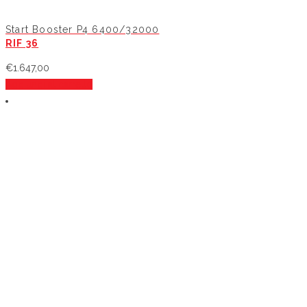
Start Booster P4 6400/32000
RIF 36
€
1.647,00
Aggiungi al carrello