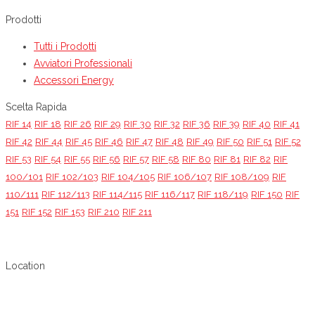
Prodotti
Tutti i Prodotti
Avviatori Professionali
Accessori Energy
Scelta Rapida
RIF 14
RIF 18
RIF 26
RIF 29
RIF 30
RIF 32
RIF 36
RIF 39
RIF 40
RIF 41
RIF 42
RIF 44
RIF 45
RIF 46
RIF 47
RIF 48
RIF 49
RIF 50
RIF 51
RIF 52
RIF 53
RIF 54
RIF 55
RIF 56
RIF 57
RIF 58
RIF 80
RIF 81
RIF 82
RIF
100/101
RIF 102/103
RIF 104/105
RIF 106/107
RIF 108/109
RIF
110/111
RIF 112/113
RIF 114/115
RIF 116/117
RIF 118/119
RIF 150
RIF
151
RIF 152
RIF 153
RIF 210
RIF 211
Location