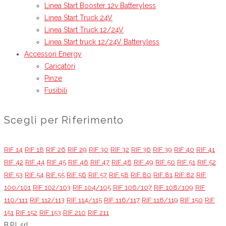
Linea Start Booster 12v Batteryless
Linea Start Truck 24V
Linea Start Truck 12/24V
Linea Start truck 12/24V Batteryless
Accessori Energy
Caricatori
Pinze
Fusibili
Scegli per Riferimento
RIF 14
RIF 18
RIF 26
RIF 29
RIF 30
RIF 32
RIF 36
RIF 39
RIF 40
RIF 41
RIF 42
RIF 44
RIF 45
RIF 46
RIF 47
RIF 48
RIF 49
RIF 50
RIF 51
RIF 52
RIF 53
RIF 54
RIF 55
RIF 56
RIF 57
RIF 58
RIF 80
RIF 81
RIF 82
RIF
100/101
RIF 102/103
RIF 104/105
RIF 106/107
RIF 108/109
RIF
110/111
RIF 112/113
RIF 114/115
RIF 116/117
RIF 118/119
RIF 150
RIF
151
RIF 152
RIF 153
RIF 210
RIF 211
B.P.I. srl