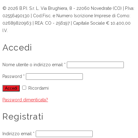
© 2026 B.P.I. S.r. L. Via Brughiera, 8 - 22060 Novedrate (CO) | P.Iva:
02556490130 | Cod.Fisc. e Numero Iscrizione Imprese di Como:
02689820963 | REA: CO - 256197 | Capitale Sociale € 10.400,00
I.V.
Accedi
Nome utente o indirizzo email
*
Password
*
Ricordami
Accedi
Password dimenticata?
Registrati
Indirizzo email
*