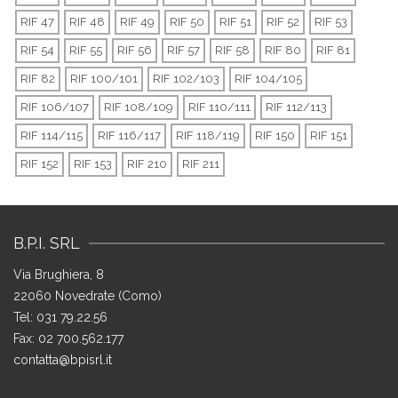
RIF 47
RIF 48
RIF 49
RIF 50
RIF 51
RIF 52
RIF 53
RIF 54
RIF 55
RIF 56
RIF 57
RIF 58
RIF 80
RIF 81
RIF 82
RIF 100/101
RIF 102/103
RIF 104/105
RIF 106/107
RIF 108/109
RIF 110/111
RIF 112/113
RIF 114/115
RIF 116/117
RIF 118/119
RIF 150
RIF 151
RIF 152
RIF 153
RIF 210
RIF 211
B.P.I. SRL
Via Brughiera, 8
22060 Novedrate (Como)
Tel: 031 79.22.56
Fax: 02 700.562.177
contatta@bpisrl.it