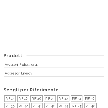
PINZE MOD. P18
RIF 110/111
Prodotti
Avviatori Professionali
Accessori Energy
Scegli per Riferimento
RIF 14
RIF 18
RIF 26
RIF 29
RIF 30
RIF 32
RIF 36
RIF 39
RIF 40
RIF 41
RIF 42
RIF 44
RIF 45
RIF 46