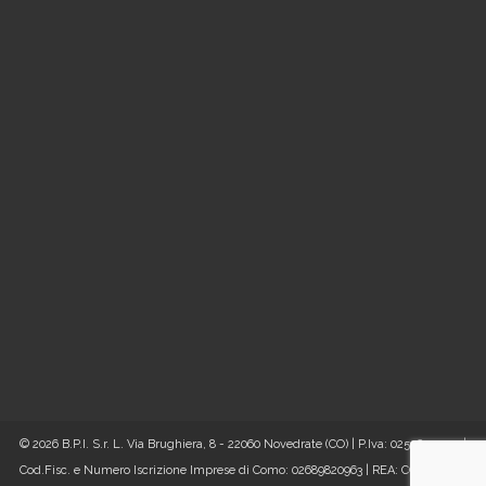
© 2026 B.P.I. S.r. L. Via Brughiera, 8 - 22060 Novedrate (CO) | P.Iva: 02556490130 |
Cod.Fisc. e Numero Iscrizione Imprese di Como: 02689820963 | REA: CO - 256197