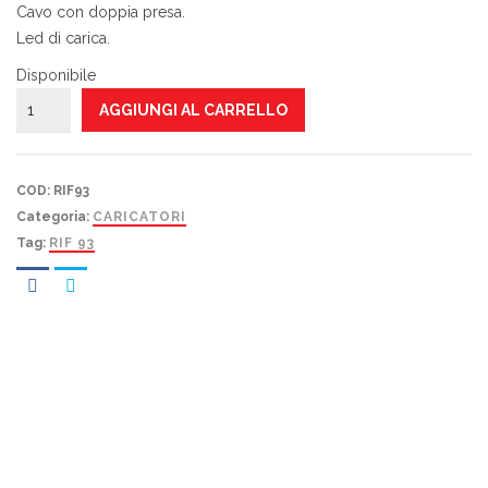
Cavo con doppia presa.
Led di carica.
Disponibile
CARICATORE
AGGIUNGI AL CARRELLO
LESA
13
RIF
COD:
RIF93
93
Categoria:
CARICATORI
quantità
Tag:
RIF 93