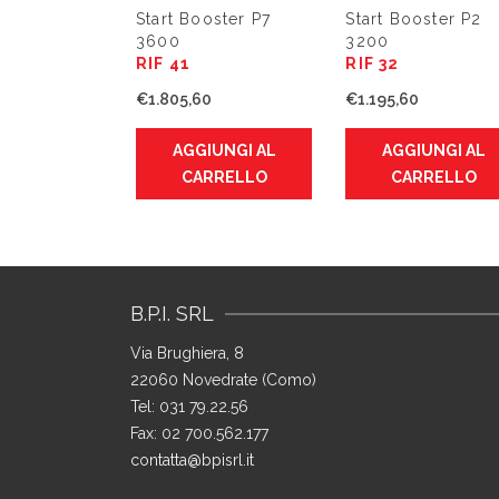
Start Booster P7
Start Booster P2
3600
3200
RIF 41
RIF 32
€
1.805,60
€
1.195,60
AGGIUNGI AL
AGGIUNGI AL
CARRELLO
CARRELLO
B.P.I. SRL
Via Brughiera, 8
22060 Novedrate (Como)
Tel: 031 79.22.56
Fax: 02 700.562.177
contatta@bpisrl.it