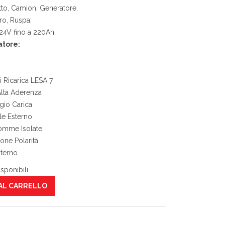
to, Camion, Generatore,
ro, Ruspa;
 24V fino a 220Ah.
atore:
i Ricarica LESA 7
Alta Aderenza
gio Carica
ale Esterno
omme Isolate
one Polarità
sterno
sponibili
AL CARRELLO