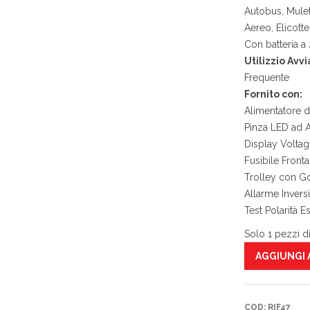
Autobus, Mulet
Aereo, Elicotte
Con batteria a
Utilizzio Avvi
Frequente
Fornito con:
Alimentatore d
Pinza LED ad 
Display Voltag
Fusibile Front
Trolley con G
Allarme Inversi
Test Polarità E
Solo 1 pezzi di
AGGIUNGI 
COD:
RIF47