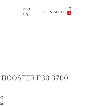
E
B.P.I.
CONTATTI
0
S.R.L.
 BOOSTER P30 3700
80
er: