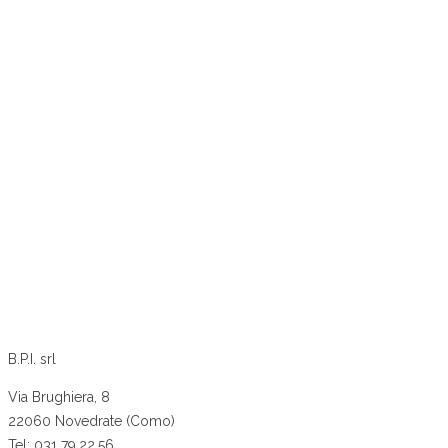
B.P.I. srl
Via Brughiera, 8
22060 Novedrate (Como)
Tel: 031 79.22.56