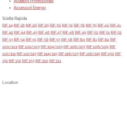
Avviatori Professionali
Accessori Energy
Scelta Rapida
RIF 14
RIF 18
RIF 26
RIF 29
RIF 30
RIF 32
RIF 36
RIF 39
RIF 40
RIF 41
RIF 42
RIF 44
RIF 45
RIF 46
RIF 47
RIF 48
RIF 49
RIF 50
RIF 51
RIF 52
RIF 53
RIF 54
RIF 55
RIF 56
RIF 57
RIF 58
RIF 80
RIF 81
RIF 82
RIF
100/101
RIF 102/103
RIF 104/105
RIF 106/107
RIF 108/109
RIF
110/111
RIF 112/113
RIF 114/115
RIF 116/117
RIF 118/119
RIF 150
RIF
151
RIF 152
RIF 153
RIF 210
RIF 211
Location