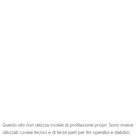
HOME
PRODOTTI
AVVIATORI PROFESSIONALI
LINEA START BOOSTER 6V
LINEA START BOOSTER 12V
START BOOSTER 12V LITIO PRO
LINEA START BOOSTER 12V HYBRID
LINEA START BOOSTER 12V BATTERYLESS
LINEA START TRUCK 24V
LINEA START TRUCK 12/24V
LINEA START TRUCK 12/24V BATTERYLESS
ACCESSORI ENERGY
CARICATORI
PINZE
FUSIBILI
SERVIZIO CLIENTI
ESTENSIONE GARANZIA
B.P.I. S.R.L.
CONTATTI
Questo sito non utilizza cookie di profilazione propri. Sono invece
utilizzati cookie tecnici e di terze parti per fini operativi e statistici.