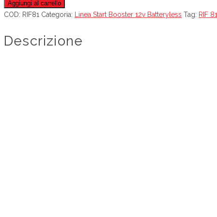
Aggiungi al carrello
COD:
RIF81
Categoria:
Linea Start Booster 12v Batteryless
Tag:
RIF 8
Descrizione