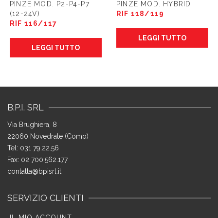
PINZE MOD. P2-P4-P7
PINZE MOD. HYBRID
(12-24V)
RIF 118/119
RIF 116/117
LEGGI TUTTO
LEGGI TUTTO
B.P.I. SRL
Via Brughiera, 8
22060 Novedrate (Como)
Tel: 031 79.22.56
Fax: 02 700.562.177
contatta@bpisrl.it
SERVIZIO CLIENTI
IL MIO ACCOUNT